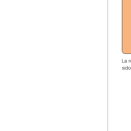
La r
sido