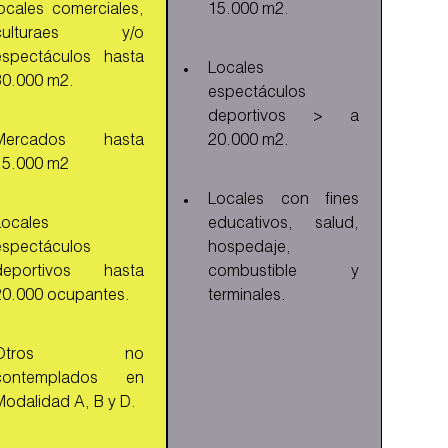
locales comerciales,
15.000 m2.
culturaes y/o
espectáculos hasta
Locales
30.000 m2.
espectáculos
deportivos > a
Mercados hasta
20.000 m2.
15.000 m2
Locales con fines
Locales
educativos, salud,
espectáculos
hospedaje,
deportivos hasta
combustible y
20.000 ocupantes.
terminales.
Otros no
contemplados en
Modalidad A, B y D.