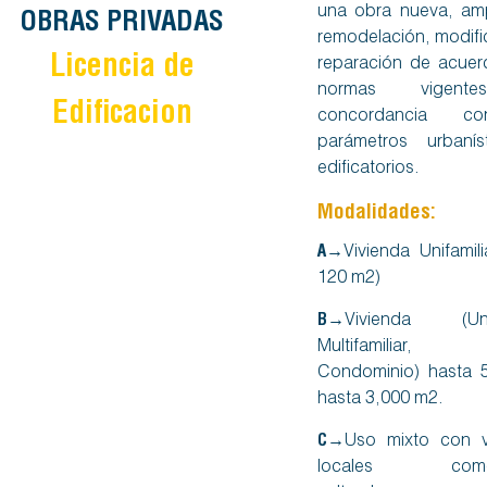
una obra nueva, amp
OBRAS PRIVADAS
remodelación, modifi
Licencia de
reparación de acuer
normas vigent
Edificacion
concordancia c
parámetros urbanís
edificatorios.
Modalidades:
A→
Vivienda Unifamil
120 m2)
B→
Vivienda (Unifa
Multifamiliar, 
Condominio) hasta 
hasta 3,000 m2.
C→
Uso mixto con v
locales comerc