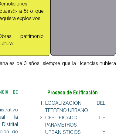
Demoliciones
totales(> a 5) o que
equiera explosivos.
Obras patrimonio
ultural.
rbana es de 3 años, siempre que la Licencias hubiera
NCIA DE
Proceso de Edificación
LOCALIZACION DEL
trativo
TERRENO URBANO
ual la
CERTIFICADO DE
strital
PARAMETROS
cción de
URBANISTICOS Y