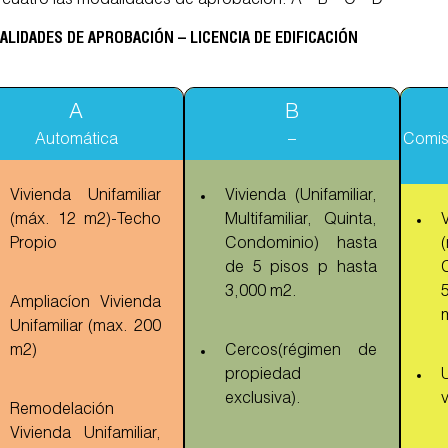
cuatro las modalidades de aprobación: A – B – C – D
LIDADES DE APROBACIÓN – LICENCIA DE EDIFICACIÓN
A
B
Automática
–
Comisi
Vivienda Unifamiliar
Vivienda (Unifamiliar,
(máx. 12 m2)-Techo
Multifamiliar, Quinta,
Propio
Condominio) hasta
(
de 5 pisos p hasta
3,000 m2.
Ampliacíon Vivienda
Unifamiliar (max. 200
m2)
Cercos(régimen de
propiedad
exclusiva).
v
Remodelación
Vivienda Unifamiliar,