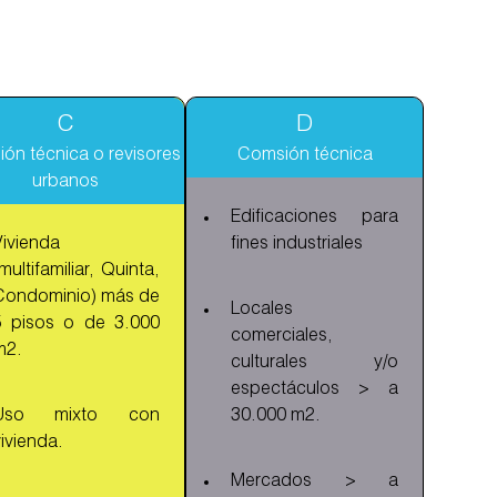
C
D
ón técnica o revisores
Comsión técnica
urbanos
Edificaciones para
Vivienda
fines industriales
multifamiliar, Quinta,
Condominio) más de
Locales
5 pisos o de 3.000
comerciales,
m2.
culturales y/o
espectáculos > a
Uso mixto con
30.000 m2.
ivienda.
Mercados > a