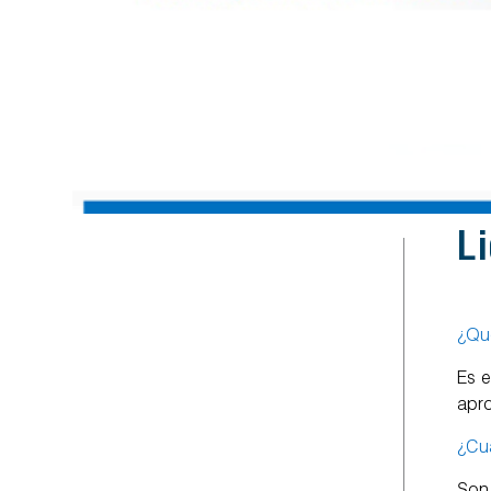
¿Qu
Es e
apro
¿Cuá