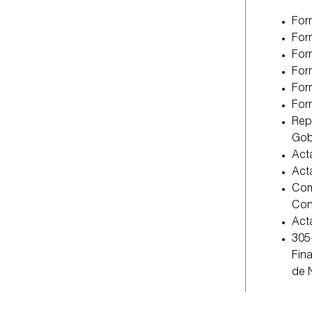
For
For
For
For
For
For
Rep
Gob
Act
Act
Com
Cont
Act
305
Fin
de 