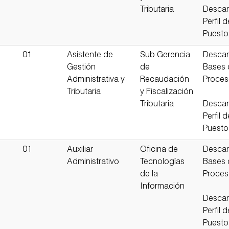
Tributaria
Descar
Perfil d
Puesto
01
Asistente de
Sub Gerencia
Descar
Gestión
de
Bases 
Administrativa y
Recaudación
Proce
Tributaria
y Fiscalización
Tributaria
Descar
Perfil d
Puesto
01
Auxiliar
Oficina de
Descar
Administrativo
Tecnologías
Bases 
de la
Proce
Información
Descar
Perfil d
Puesto