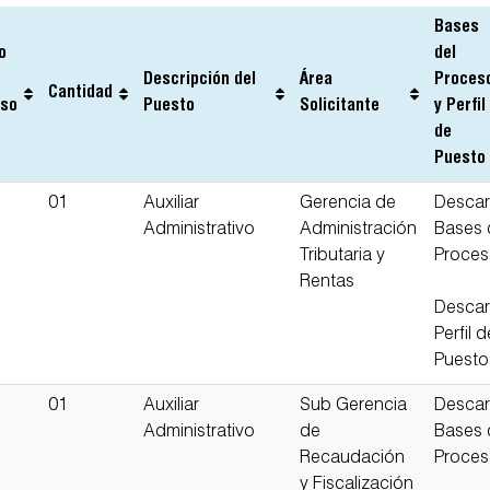
Bases
o
del
Descripción del
Área
Proces
Cantidad
eso
Puesto
Solicitante
y Perfil
de
Puesto
01
Auxiliar
Gerencia de
Descar
Administrativo
Administración
Bases 
Tributaria y
Proce
Rentas
Descar
Perfil d
Puesto
01
Auxiliar
Sub Gerencia
Descar
Administrativo
de
Bases 
Recaudación
Proce
y Fiscalización