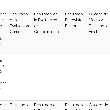
gar
Resultado
Resultado de
Resultado
Cuadro de
del
de la
la Evaluación
Entrevista
Merito y
so
Evaluación
de
Personal
Resultado
Curricular
Conocimiento
Final
gar
e
gar
del
so
gar
e
gar
Resultado
Resultado de
Resultado
Cuadro de